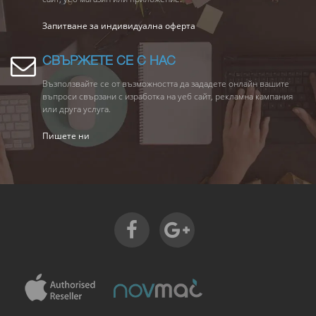
Запитване за индивидуална оферта
СВЪРЖЕТЕ СЕ С НАС
Възползвайте се от възможността да зададете онлайн вашите
въпроси свързани с изработка на уеб сайт, рекламна кампания
или друга услуга.
Пишете ни