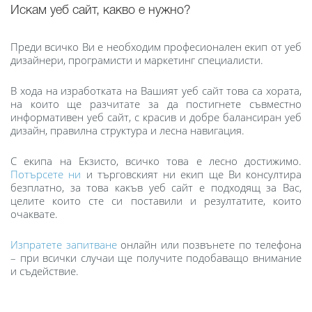
Искам уеб сайт, какво е нужно?
Преди всичко Ви е необходим професионален екип от уеб
дизайнери, програмисти и маркетинг специалисти.
В хода на изработката на Вашият уеб сайт това са хората,
на които ще разчитате за да постигнете съвместно
информативен уеб сайт, с красив и добре балансиран уеб
дизайн, правилна структура и лесна навигация.
С екипа на Екзисто, всичко това е лесно достижимо.
Потърсете ни
и търговският ни екип ще Ви консултира
безплатно, за това какъв уеб сайт е подходящ за Вас,
целите които сте си поставили и резултатите, които
очаквате.
Изпратете запитване
онлайн или позвънете по телефона
– при всички случаи ще получите подобаващо внимание
и съдействие.