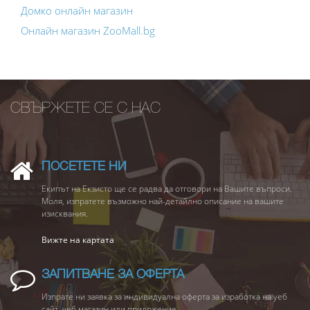
Домко онлайн магазин
Онлайн магазин ZooMall.bg
СВЪРЖЕТЕ СЕ С НАС
ПОСЕТЕТЕ НИ
Екипът на Екзисто ще се радва да отговори на Вашите въпроси.
Моля, изпратете възможно най-детайлно описание на вашите
изисквания.
Вижте на картата
ЗАПИТВАНЕ ЗА ОФЕРТА
Изпрате ни заявка за индивидуална оферта за изработка на уеб
сайт, уеб магазин или приложение.