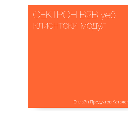
СЕКТРОН B2B уеб
клиентски модул
Онлайн Продуктов Катало