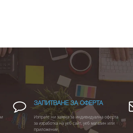
ЗАПИТВАНЕ ЗА ОФЕРТА
ри
Изпрате ни заявка за индивидуална оферта
за изработка на уеб сайт, уеб магазин или
приложение.