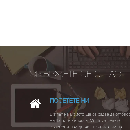
СВЪРЖЕТЕ СЕ С НАС
ПОСЕТЕТЕ НИ
Екипът на Екзисто ще се радва да отгово
на Вашите въпроси. Моля, изпратете
възможно най-детайлно описание на