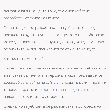
Дентална клиника Дента Консулт е с нов уеб сайт,
разработен
от екипа на Екзисто.
Главната цел при разработката на уеб сайта беше да
покажем на аудиторията, че посещението при зъболекар
може да е приятно и не е нужно да се подхожда със страх
от визитита Ви при специалистите от Дента Консулт.
Как постигнахме това?
Първото на което заложихме е нуждата на потребителя да
е запознат с клиниката и персонала, още преди да им се
довери.
Уеб дизайна
на сайта е изграден в меки и приятни
тонове, свързани и с
корпоративната идентичност
,
наложена от клиниката до момента.
Специално за уеб сайта бе реализирана и фотосесия на