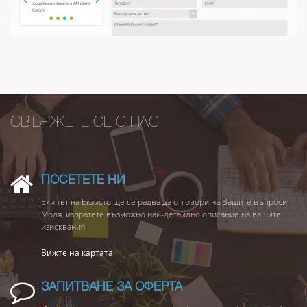
СВЪРЖЕТЕ СЕ С НАС
ПОСЕТЕТЕ НИ
Екипът на Екзисто ще се радва да отговори на Вашите въпроси.
Моля, изпратете възможно най-детайлно описание на вашите
изисквания.
Вижте на картата
ЗАПИТВАНЕ ЗА ОФЕРТА