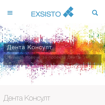
Дента Консулт
Научете повече за проекта Дента
Консулт
Дента Консулт