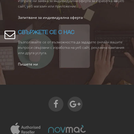
Изпрате ни заявка за индивидуална оферта за изработка на уеб
сайт, уеб магазин или приложение.
Запитване за индивидуална оферта
СВЪРЖЕТЕ СЕ С НАС
Възползвайте се от възможността да зададете онлайн вашите
въпроси свързани с изработка на уеб сайт, рекламна кампания
или друга услуга.
Пишете ни