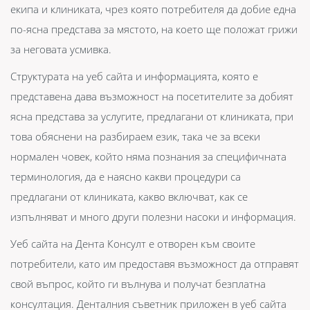
екипа и клиниката, чрез която потребителя да добие една
по-ясна представа за мястото, на което ще положат грижи
за неговата усмивка.
Структурата на уеб сайта и информацията, която е
представена дава възможност на посетителите за добият
ясна представа за услугите, предлагани от клиниката, при
това обяснени на разбираем език, така че за всеки
нормален човек, който няма познания за специфичната
терминология, да е наясно какви процедури са
предлагани от клиниката, какво включват, как се
изпълняват и много други полезни насоки и информация.
Уеб сайта на Дента Консулт е отворен към своите
потребители, като им предоставя възможност да отправят
свой въпрос, който ги вълнува и получат безплатна
консултация. Денталния съветник приложен в уеб сайта