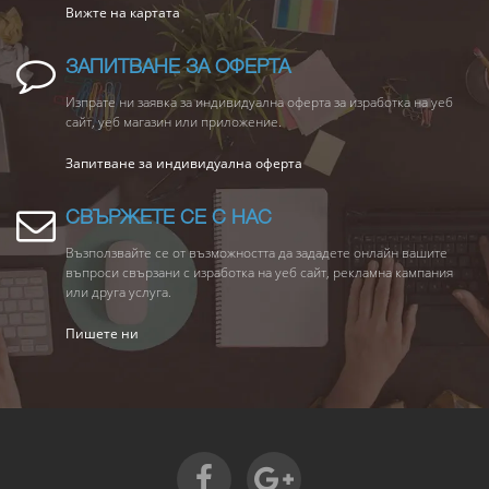
Вижте на картата
ЗАПИТВАНЕ ЗА ОФЕРТА
Изпрате ни заявка за индивидуална оферта за изработка на уеб
сайт, уеб магазин или приложение.
Запитване за индивидуална оферта
СВЪРЖЕТЕ СЕ С НАС
Възползвайте се от възможността да зададете онлайн вашите
въпроси свързани с изработка на уеб сайт, рекламна кампания
или друга услуга.
Пишете ни