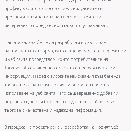
профил, в който да посочат индивидуалните си
предпочитания за типа на търговете, които ги
интересуват според дейността, която упражняват.
Нашата задача беше да разработим и разширим
настоящата платформа, като същевременно осъвременим
и уеб сайта посредством, който потребителите на
Targove.info ежедневно достигат до необходимата им
информация. Наред с високите изисквания към бекенда,
трябваше да запазим лесният и опростен начин за
използване на уеб сайта, като същевременно добавим
още по-актуален и бърз достъп до новите обявления,
търгове с качествена и надеждна информация.
В процеса на проектиране и разработка на новият уеб