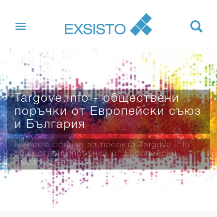
Targove.info - обществени
поръчки от Европейски съюз
и България
Научете повече за проекта Targove.info -
обществени поръчки от Европейски
съюз и България