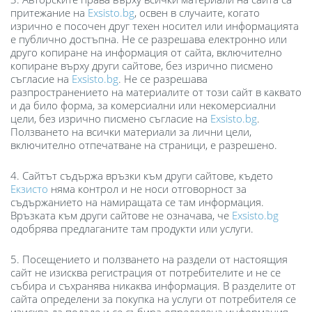
притежание на
Exsisto.bg
, освен в случаите, когато
изрично е посочен друг техен носител или информацията
е публично достъпна. Не се разрешава електронно или
друго копиране на информация от сайта, включително
копиране върху други сайтове, без изрично писмено
съгласие на
Exsisto.bg
. Не се разрешава
разпространението на материалите от този сайт в каквато
и да било форма, за комерсиални или некомерсиални
цели, без изрично писмено съгласие на
Exsisto.bg
.
Ползването на всички материали за лични цели,
включително отпечатване на страници, е разрешено.
4. Сайтът съдържа връзки към други сайтове, където
Екзисто
няма контрол и не носи отговорност за
съдържанието на намиращата се там информация.
Връзката към други сайтове не означава, че
Exsisto.bg
одобрява предлаганите там продукти или услуги.
5. Посещението и ползването на раздели от настоящия
сайт не изисква регистрация от потребителите и не се
събира и съхранява никаква информация. В разделите от
сайта определени за покупка на услуги от потребителя се