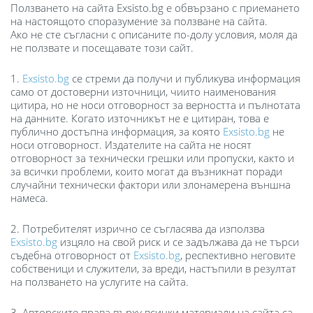
Ползването на сайта Еxsisto.bg е обвързано с приемането
на настоящото споразумение за ползване на сайта.
Ако не сте съгласни с описаните по-долу условия, моля да
не ползвате и посещавате този сайт.
1.
Exsisto.bg
се стреми да получи и публикува информация
само от достоверни източници, чиито наименования
цитира, но не носи отговорност за верността и пълнотата
на данните. Когато източникът не е цитиран, това е
публично достъпна информация, за която
Exsisto.bg
не
носи отговорност. Издателите на сайта не носят
отговорност за технически грешки или пропуски, както и
за всички проблеми, които могат да възникнат поради
случайни технически фактори или злонамерена външна
намеса.
2. Потребителят изрично се съгласява да използва
Exsisto.bg
изцяло на свой риск и се задължава да не търси
съдебна отговорност от
Exsisto.bg
, респективно неговите
собственици и служители, за вреди, настъпили в резултат
на ползването на услугите на сайта.
3. Авторските права върху всички материали на сайта са