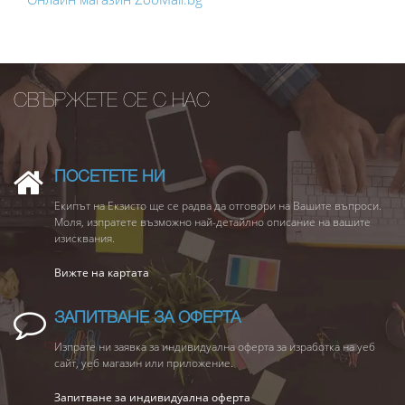
СВЪРЖЕТЕ СЕ С НАС
ПОСЕТЕТЕ НИ
Екипът на Екзисто ще се радва да отговори на Вашите въпроси.
Моля, изпратете възможно най-детайлно описание на вашите
изисквания.
Вижте на картата
ЗАПИТВАНЕ ЗА ОФЕРТА
Изпрате ни заявка за индивидуална оферта за изработка на уеб
сайт, уеб магазин или приложение.
Запитване за индивидуална оферта