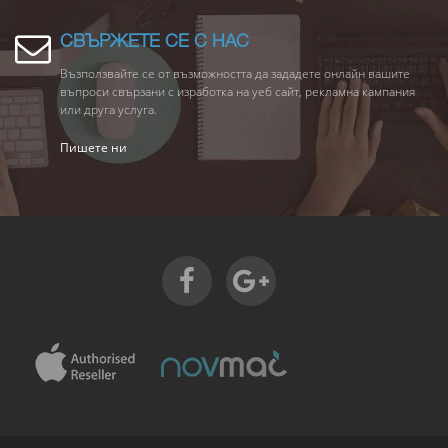
СВЪРЖЕТЕ СЕ С НАС
Възползвайте се от възможността да зададете онлайн вашите
въпроси свързани с изработка на уеб сайт, рекламна кампания
или друга услуга.
Пишете ни