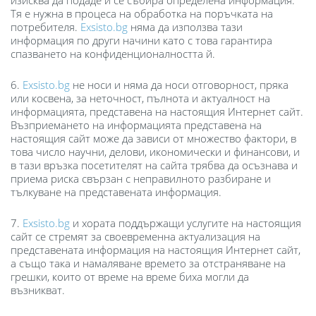
изисква да подаде и се събира определена информация.
Тя е нужна в процеса на обработка на поръчката на
потребителя.
Exsisto.bg
няма да използва тази
информация по други начини като с това гарантира
спазването на конфиденционалността й.
6.
Exsisto.bg
не носи и няма да носи отговорност, пряка
или косвена, за неточност, пълнота и актуалност на
информацията, представена на настоящия Интернет сайт.
Възприемането на информацията представена на
настоящия сайт може да зависи от множество фактори, в
това число научни, делови, икономически и финансови, и
в тази връзка посетителят на сайта трябва да осъзнава и
приема риска свързан с неправилното разбиране и
тълкуване на представената информация.
7.
Exsisto.bg
и хората поддържащи услугите на настоящия
сайт се стремят за своевременна актуализация на
представената информация на настоящия Интернет сайт,
а също така и намаляване времето за отстраняване на
грешки, които от време на време биха могли да
възникват.