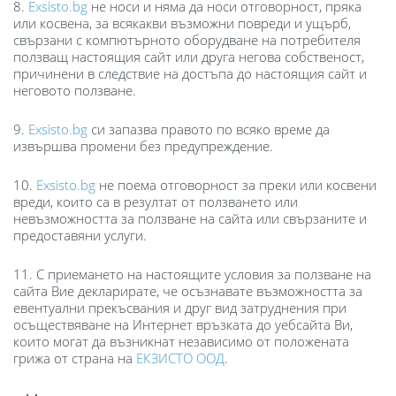
8.
Exsisto.bg
не носи и няма да носи отговорност, пряка
или косвена, за всякакви възможни повреди и ущърб,
свързани с компютърното оборудване на потребителя
ползващ настоящия сайт или друга негова собственост,
причинени в следствие на достъпа до настоящия сайт и
неговото ползване.
9.
Exsisto.bg
си запазва правото по всяко време да
извършва промени без предупреждение.
10.
Exsisto.bg
не поема отговорност за преки или косвени
вреди, които са в резултат от ползването или
невъзможността за ползване на сайта или свързаните и
предоставяни услуги.
11. С приемането на настоящите условия за ползване на
сайта Вие декларирате, че осъзнавате възможността за
евентуални прекъсвания и друг вид затруднения при
осъществяване на Интернет връзката до уебсайта Ви,
които могат да възникнат независимо от положената
грижа от страна на
ЕКЗИСТО ООД
.