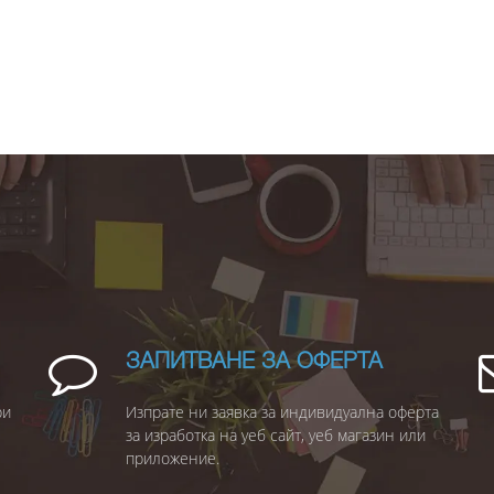
ЗАПИТВАНЕ ЗА ОФЕРТА
ри
Изпрате ни заявка за индивидуална оферта
за изработка на уеб сайт, уеб магазин или
приложение.