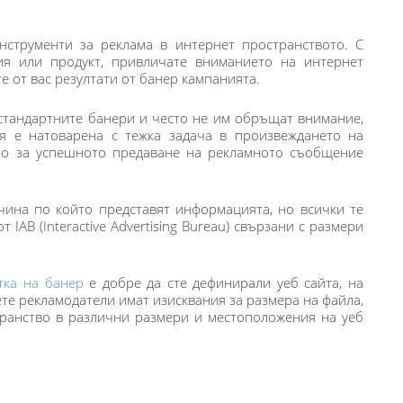
нструменти за реклама в интернет пространството. С
ия или продукт, привличате вниманието на интернет
е от вас резултати от банер кампанията.
 стандартните банери и често не им обръщат внимание,
ия е натоварена с тежка задача в произвеждането на
вно за успешното предаване на рекламното съобщение
ачина по който представят информацията, но всички те
 IAB (Interactive Advertising Bureau) свързани с размери
тка на банер
е добре да сте дефинирали уеб сайта, на
ете рекламодатели имат изисквания за размера на файла,
транство в различни размери и местоположения на уеб