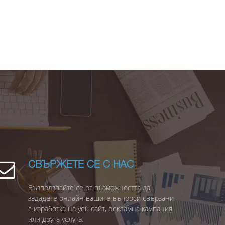
СВЪРЖЕТЕ СЕ С НАС
Възползвайте се от възможността да
зададете онлайн вашите въпроси свързани
с изработка на уеб сайт, рекламна кампания
или друга услуга.