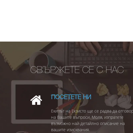
СВЪРЖЕТЕ СЕ С НАС
ПОСЕТЕТЕ НИ
Екипът на Екзисто ще се радва да отгово
на Вашите въпроси. Моля, изпратете
възможно най-детайлно описание на
вашите изисквания.