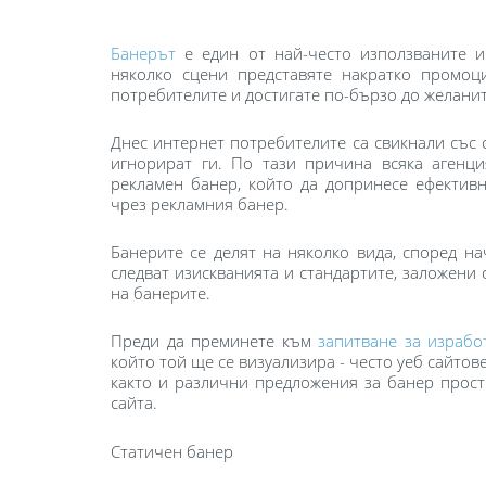
Банерът
е един от най-често използваните и
няколко сцени представяте накратко промоц
потребителите и достигате по-бързо до желанит
Днес интернет потребителите са свикнали със
игнорират ги. По тази причина всяка агенц
рекламен банер, който да допринесе ефекти
чрез рекламния банер.
Банерите се делят на няколко вида, според н
следват изискванията и стандартите, заложени от
на банерите.
Преди да преминете към
запитване за израбо
който той ще се визуализира - често уеб сайтов
както и различни предложения за банер прос
сайта.
Статичен банер