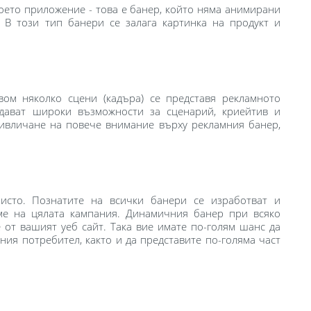
воето приложение - това е банер, който няма анимирани
а. В този тип банери се залага картинка на продукт и
вом няколко сцени (кадъра) се представя рекламното
 дават широки възможности за сценарий, криейтив и
ривличане на повече внимание върху рекламния банер,
зисто. Познатите на всички банери се изработват и
е на цялата кампания. Динамичния банер при всяко
от вашият уеб сайт. Така вие имате по-голям шанс да
ия потребител, както и да представите по-голяма част