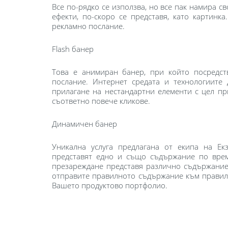
Все по-рядко се използва, но все пак намира с
ефекти, по-скоро се представя, като картинк
рекламно послание.
Flash банер
Това е анимиран банер, при който посредст
послание. Интернет средата и технологиите
прилагане на нестандартни елементи с цел п
съответно повече кликове.
Динамичен банер
Уникална услуга предлагана от екипа на Ек
представят едно и също съдържание по врем
презареждане представя различно съдържание 
отправите правилното съдържание към правилн
Вашето продуктово портфолио.